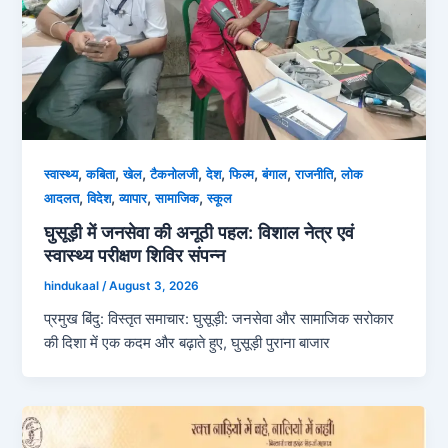
,
,
,
,
,
,
,
,
स्‍वास्‍थ्‍य
कबिता
खेल
टैकनोलजी
देश
फिल्म
बंगाल
राजनीति
लोक
,
,
,
,
आदलत
विदेश
व्‍यापार
सामाजिक
स्कूल
घुसूड़ी में जनसेवा की अनूठी पहल: विशाल नेत्र एवं
स्वास्थ्य परीक्षण शिविर संपन्न
hindukaal
/
August 3, 2026
प्रमुख बिंदु: विस्तृत समाचार: घुसूड़ी: जनसेवा और सामाजिक सरोकार
की दिशा में एक कदम और बढ़ाते हुए, घुसूड़ी पुराना बाजार