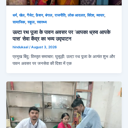
,
,
,
,
,
,
,
,
,
धर्म
खेल
गैजेट
फ़ैशन
बंगाल
राजनीति
लोक आदलत
विदेश
व्‍यापार
,
,
सामाजिक
स्कूल
स्‍वास्‍थ्‍य
उल्टा रथ पूजा के पावन अवसर पर ‘आपका ध्रुव आपके
पास’ सेवा केंद्र का भव्य उद्घाटन
hindukaal
/
August 3, 2026
प्रमुख बिंदु: विस्तृत समाचार: घुसूड़ी: उल्टा रथ पूजा के अत्यंत शुभ और
पावन अवसर पर जनसेवा की दिशा में एक