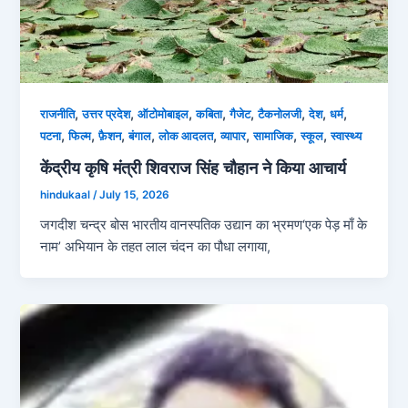
,
,
,
,
,
,
,
,
राजनीति
उत्तर प्रदेश
ऑटोमोबाइल
कबिता
गैजेट
टैकनोलजी
देश
धर्म
,
,
,
,
,
,
,
,
पटना
फिल्म
फ़ैशन
बंगाल
लोक आदलत
व्‍यापार
सामाजिक
स्कूल
स्‍वास्‍थ्‍य
केंद्रीय कृषि मंत्री शिवराज सिंह चौहान ने किया आचार्य
hindukaal
/
July 15, 2026
जगदीश चन्द्र बोस भारतीय वानस्पतिक उद्यान का भ्रमण‘एक पेड़ माँ के
नाम’ अभियान के तहत लाल चंदन का पौधा लगाया,