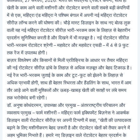
कोलकाता, 27 फरवरी, 2026: भारत की सर्वश्रेष्ठ ट्रैक्टर कंपनी, साथ ही
खेती के काम आने वाली मशीनरी और रोटावेटर बनाने वाली सबसे बड़ी कंपनियों
में से एक, महिंद्रा एंड महिंद्रा ने पश्चिम बंगाल में अपनी नई महिंद्रा रोटावेटर
सीरीज़ लॉन्च करने की घोषणा की। चौड़े मास्ट डिज़ाइन के साथ नए बोल्ड लुक
वाली यह नई महिंद्रा रोटावेटर सीरीज़ भारी-भरकम काम के लिहाज़ से बेहतरीन
प्रदर्शन सुनिश्चित करती है और दिखने में भी मज़बूत है। नई रोटावेटर सीरीज़
भारी-भरकम रोटावेटर श्रेणी – महावेटर और महावेटर एचडी – में 4 से 9 फुट
तक रेंज में उपलब्ध होगी।
बाज़ार विश्लेषण और किसानों से मिली प्रतिक्रिया के आधार पर तैयार महिंद्रा
की नई रोटावेटर सीरीज़ ढांचे के लिहाज़ से अधिक मज़बूत और बेहद टिकाऊ है।
नई रेंज भारी-भरकम जुताई के काम और टूट-फूट को झेलने के लिहाज़ से
अधिक प्रभावी होगी, साथ ही बेहतर स्थिरता और हैंडलिंग के साथ, भारत में आम
तौर आड़े आने वाली मुश्किलों और ऊबड़-खाबड़ खेती की सतहों पर लंबे समय
तक भरोसेमंद बनी रहेगी।
डॉ. अनुषा कोथंदरमन, उपाध्यक्ष और प्रमुख – अंतरराष्ट्रीय परिचालन और
व्यवसाय प्रमुख – फार्म मशीनरी – महिंद्रा फार्म इक्विपमेंट बिज़नेस ने आकर्षक
डिज़ाइन वाली रोटावेटर सीरीज़ पर अपनी टिप्पणी में कहा, “खेती की उत्पादकता
बढ़ाने के लिए मशीनीकरण बेहद ज़रूरी है और रोटावेटर खेतों को तैयार करने में
अहम भूमिका निभाते हैं। हमारे नए डिज़ाइन वाले रोटावेटर बेहतर प्रदर्शन के