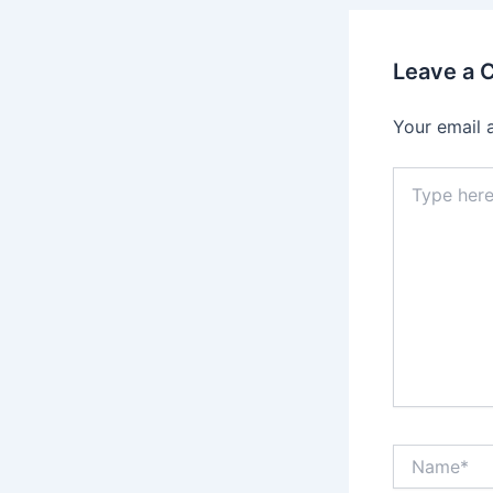
Leave a
Your email 
Type
here..
Name*