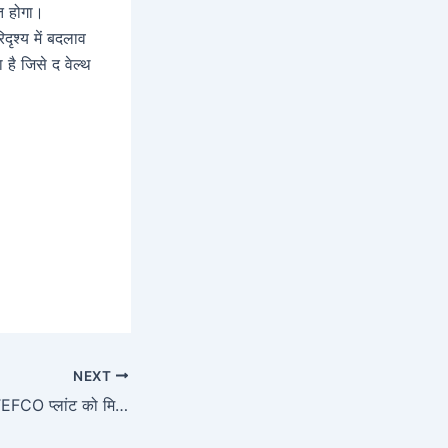
्त होगा।
दृश्य में बदलाव
 है जिसे द वेल्थ
NEXT
एवररेडी इंडस्ट्रीज के TEFCO प्लांट को मिला BIS सर्टिफिकेशन, टॉर्च निर्माण में गुणवत्ता की मिसाल बनी कंपनी