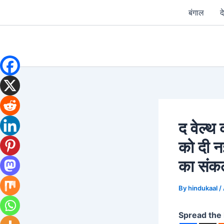
Skip
बंगाल
द
to
content
द वेल्थ 
को दी न
का संकल
By
hindukaal
/
Spread the 