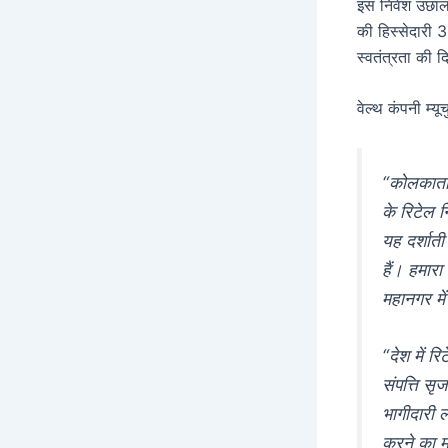
इस निवेश उछाल 
की हिस्सेदारी 3
स्वतंत्रता की 
वेल्थ कंपनी म्
“कोलकाता 
के रिटेल 
यह दर्शात
हैं। हमारा
महानगर में
“देश में 
संपत्ति सृ
भागीदारी ल
करने का म