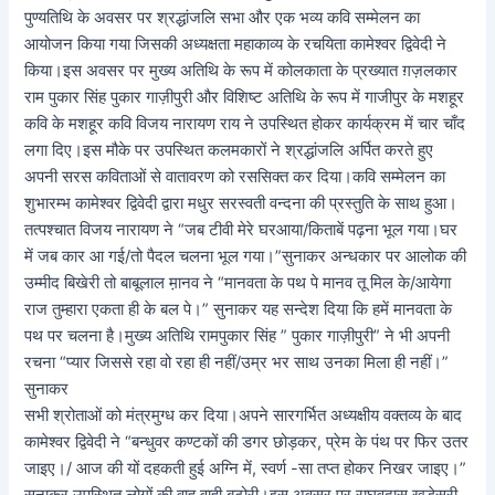
पुण्यतिथि के अवसर पर श्रद्धांजलि ‌सभा और एक भव्य कवि सम्मेलन का
आयोजन किया गया जिसकी अध्यक्षता महाकाव्य के रचयिता कामेश्वर द्विवेदी ने
किया।इस अवसर पर मुख्य अतिथि के रूप में कोलकाता के प्रख्यात ग़ज़लकार
राम पुकार सिंह पुकार गाज़ीपुरी और विशिष्ट अतिथि के रूप में गाजीपुर के मशहूर
कवि के मशहूर कवि विजय नारायण राय ने उपस्थित होकर कार्यक्रम में चार चाँद
लगा दिए।इस मौके पर उपस्थित कलमकारों ने श्रद्धांजलि अर्पित ‌करते‌ हुए‌
अपनी सरस कविताओं से वातावरण को‌ रससिक्त कर दिया।कवि सम्मेलन का
शुभारम्भ कामेश्वर द्विवेदी द्वारा मधुर सरस्वती वन्दना की प्रस्तुति के साथ हुआ।
तत्पश्चात विजय नारायण ने “जब टीवी मेरे घर‌आया/किताबें पढ़ना भूल गया।घर
‌में जब कार आ गई/तो पैदल चलना‌ भूल गया।”सुनाकर अन्धकार पर आलोक की
उम्मीद बिखेरी तो बाबूलाल म़ानव ने “मानवता के पथ पे मान‌व तू मिल के/आयेगा
राज तुम्हारा एकता ही के बल पे।” सुनाकर यह सन्देश दिया कि हमें मानवता के
पथ पर चलना है।मुख्य अतिथि रामपुकार सिंह ” पुकार गाज़ीपुरी” ने भी अपनी
रचना “प्यार जिससे रहा वो रहा ही नहीं/उम्र भर साथ उनका मिला ही नहीं।”
सुनाकर
सभी श्रोताओं को मंत्रमुग्ध कर दिया।अपने सारगर्भित अध्यक्षीय वक्तव्य के बाद
कामेश्वर द्विवेदी ने “बन्धुवर कण्टकों की डगर छोड़कर, प्रेम के पंथ पर फिर उतर
जाइए।/ आज की यों दहकती हुई अग्नि में, स्वर्ण -सा‌ तप्त‌ होकर निखर जाइए।”
सुनाकर उपस्थित लोगों की वाह वाही बटोरी।इस अवसर पर राघवदास खड़ेसरी‌