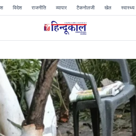
ेश
विदेश
राजनीति
व्‍यापार
टैकनोलजी
खेल
स्‍वास्‍थ्‍य